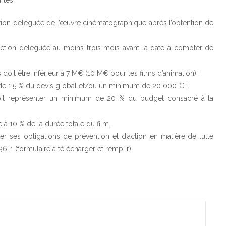
ntes :
tion déléguée de l’œuvre cinématographique après l’obtention de
uction déléguée au moins trois mois avant la date à compter de
doit être inférieur à 7 M€ (10 M€ pour les films d’animation) ;
de 1,5 % du devis global et/ou un minimum de 20 000 € ;
it représenter un minimum de 20 % du budget consacré à la
e à 10 % de la durée totale du film.
ter ses obligations de prévention et d’action en matière de lutte
36-1 (
formulaire à télécharger et remplir
).