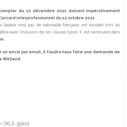
 à compter du 12 décembre 2021 doivent impérativement
’
accord interprofessionnel du 12 octobre 2021
.
 l’auteur n’est pas de nationalité française, est résidant hors du
tible avec l’inclusion de ces clauses types. Il est nécessaire dans
on
.
our un envoi par email, il faudra nous faire une demande de
rme WeSend
.
)
 –
(
XLS
35ko
)