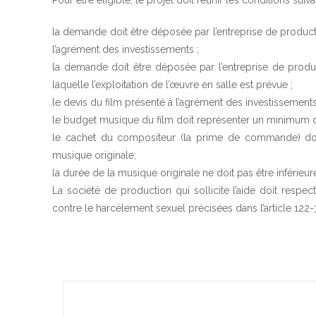
Pour être éligible, le projet doit réunir les conditions suiva
la demande doit être déposée par l’entreprise de produc
l’agrément des investissements ;
la demande doit être déposée par l’entreprise de prod
laquelle l’exploitation de l’œuvre en salle est prévue ;
le devis du film présenté à l’agrément des investissements 
le budget musique du film doit représenter un minimum 
le cachet du compositeur (la prime de commande) do
musique originale;
la durée de la musique originale ne doit pas être inférieur
La société de production qui sollicite l’aide doit respec
contre le harcèlement sexuel précisées dans l’article 122-