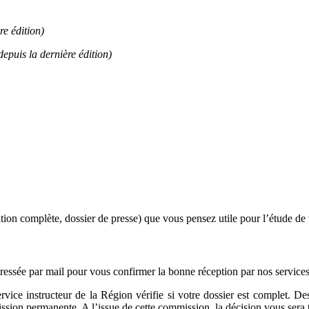
re édition)
epuis la dernière édition)
n complète, dossier de presse) que vous pensez utile pour l’étude de v
dressée par mail pour vous confirmer la bonne réception par nos servic
service instructeur de la Région vérifie si votre dossier est complet.
ssion permanente. A l’issue de cette commission, la décision vous sera 