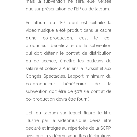
mais la subvention ne sera, elle, versée
que sur présentation de l’EP ou de l’album.
Si l’album ou l’EP dont est extraite la
vidéomusique a été produit dans le cadre
d’une co-production, c’est le co-
producteur bénéficiaire de la subvention
qui doit détenir le contrat de distribution
ou de licence, émettre les bulletins de
salaire et cotiser à Audiens, à l’Urssaf et aux
Congés Spectacles. L’apport minimum du
co-producteur bénéficiaire de la
subvention doit être de 50% (le contrat de
co-production devra être fourni).
L’EP ou l’album sur lequel figure le titre
illustré par la vidéomusique devra être
déclaré et intégré au répertoire de la SCPP,
ainsi que la vidéomusique (les déclarations