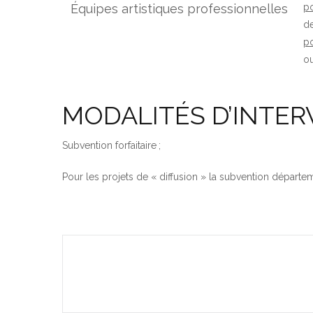
Équipes artistiques professionnelles
po
de
po
ou
MODALITÉS D’INTER
Subvention forfaitaire
;
Pour les projets de « diffusion » la subvention départe