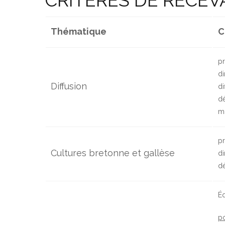
CRITÈRES DE RECEV
Thématique
C
pr
di
Diffusion
di
dé
mi
pr
Cultures bretonne et gallèse
di
dé
Éq
po