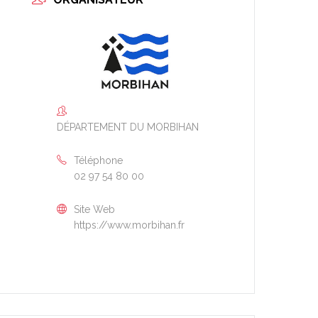
DÉPARTEMENT DU MORBIHAN
Téléphone
s bretonne et gallèse ;
02 97 54 80 00
Site Web
https://www.morbihan.fr
orbihan ;