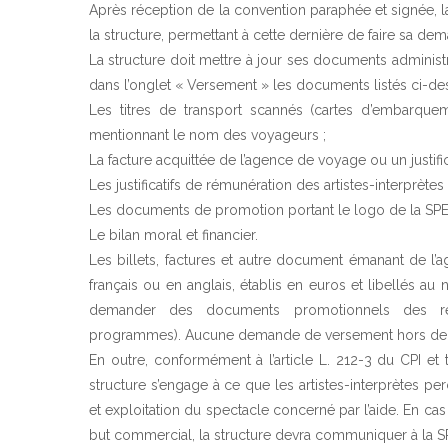
Après réception de la convention paraphée et signée, 
la structure, permettant à cette dernière de faire sa d
La structure doit mettre à jour ses documents adminis
dans l’onglet « Versement » les documents listés ci-des
Les titres de transport scannés (cartes d’embarquemen
mentionnant le nom des voyageurs ;
La facture acquittée de l’agence de voyage ou un justifi
Les justificatifs de rémunération des artistes-interprètes 
Les documents de promotion portant le logo de la SP
Le bilan moral et financier.
Les billets, factures et autre document émanant de l
français ou en anglais, établis en euros et libellés a
demander des documents promotionnels des repr
programmes). Aucune demande de versement hors de l
En outre, conformément à l’article L. 212-3 du CPI et 
structure s’engage à ce que les artistes-interprètes pe
et exploitation du spectacle concerné par l’aide. En cas
but commercial, la structure devra communiquer à la SP