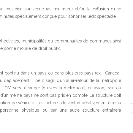
un musicien sur scène (au minimum) et/ou la diffusion d’une
inutes spécialement conçue pour sonoriser ledit spectacle
 collectivités, municipalités ou communautés de communes ainsi
personne morale de droit public.
t continu dans un pays ou dans plusieurs pays (ex. : Canada-
 déplacement. Il peut s’agir d’un aller-retour de la métropole
OM vers l’étranger (ou vers la métropole), en avion, train ou
n d’un même pays ne sont pas pris en compte. La structure doit
location de véhicule. Les factures doivent impérativement être au
personne physique ou par une autre structure entraînera