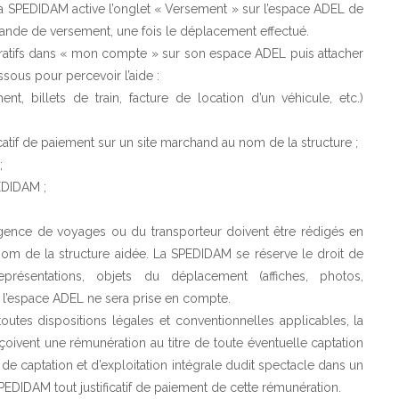
la SPEDIDAM active l’onglet « Versement » sur l’espace ADEL de
emande de versement, une fois le déplacement effectué.
tratifs dans « mon compte » sur son espace ADEL puis attacher
sous pour percevoir l’aide :
t, billets de train, facture de location d’un véhicule, etc.)
catif de paiement sur un site marchand au nom de la structure ;
;
EDIDAM ;
’agence de voyages ou du transporteur doivent être rédigés en
u nom de la structure aidée. La SPEDIDAM se réserve le droit de
ésentations, objets du déplacement (affiches, photos,
’espace ADEL ne sera prise en compte.
toutes dispositions légales et conventionnelles applicables, la
rçoivent une rémunération au titre de toute éventuelle captation
 de captation et d’exploitation intégrale dudit spectacle dans un
EDIDAM tout justificatif de paiement de cette rémunération.