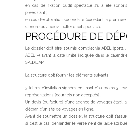
en cas de fixation dudit spectacle s’il a été sono
préexistant ;
en cas d’exploitation secondaire (excédant la première d
(sonore ou audiovisuelle) dudit spectacle.
PROCÉDURE DE DÉP
Le dossier doit être soumis complet via ADEL (portail 
ADEL ») avant la date limite indiquée dans le calendri
SPEDIDAM.
La structure doit fournir les éléments suivants :
3 lettres d’invitation signées émanant d’au moins 3 lieux
représentations (courriels non acceptés) ;
Un devis (ou facture) d’une agence de voyages établi 
d’écran d’un site de voyages en ligne.
Avant de soumettre un dossier, la structure doit s’ass
si c’est le cas, demander le versement de l’aide attribu