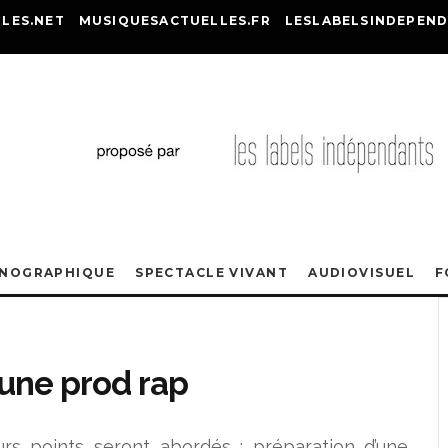
LES.NET
MUSIQUESACTUELLES.FR
LESLABELSINDEPEND
ONOGRAPHIQUE
SPECTACLE VIVANT
AUDIOVISUEL
F
 une prod rap
urs points seront abordés : préparation d’une