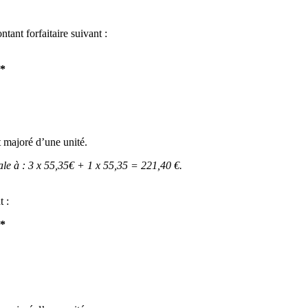
tant forfaitaire suivant :
**
t majoré d’une unité.
ale à : 3 x 55,35€ + 1 x 55,35 = 221,40 €.
t :
**