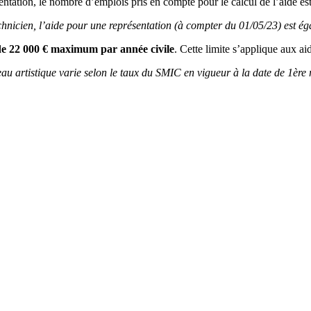
entation, le nombre d’emplois pris en compte pour le calcul de l’aide es
chnicien, l’aide pour une représentation (à compter du 01/05/23) est ég
 de 22 000 € maximum par année civile
. Cette limite s’applique aux a
au artistique varie selon le taux du SMIC en vigueur à la date de 1ère r