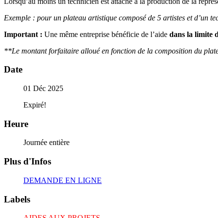
Lorsqu’au moins un technicien est attaché à la production de la représ
Exemple : pour un plateau artistique composé de 5 artistes et d’un te
Important :
Une même entreprise bénéficie de l’aide
dans la limite
**Le montant forfaitaire alloué en fonction de la composition du plate
Date
01 Déc 2025
Expiré!
Heure
Journée entière
Plus d'Infos
DEMANDE EN LIGNE
Labels
AIDES AUX PROJETS