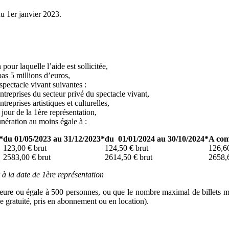
du 1er janvier 2023.
pour laquelle l’aide est sollicitée,
pas 5 millions d’euros,
spectacle vivant suivantes :
reprises du secteur privé du spectacle vivant,
eprises artistiques et culturelles,
 jour de la 1ère représentation,
unération au moins égale à :
*
du 01/05/2023 au 31/12/2023*
du 01/01/2024 au 30/10/2024*
A com
123,00 € brut
124,50 € brut
126,60
2583,00 € brut
2614,50 € brut
2658,6
 la date de 1ère représentation
férieure ou égale à 500 personnes, ou que le nombre maximal de billets m
e gratuité, pris en abonnement ou en location).