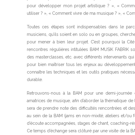
pour développer mon projet artistique ? », « Comm
utiliser ? », « Comment vivre de ma musique ? », « Co
Toutes ces étapes sont indispensables dans le par
musiciens, qu’ils soient en solo ou en groupes, cherchen
pour mener à bien leur projet. C’est pourquoi la Ci
rencontres régulières intitulées BAM MUSIK FABRIK so
des masterclasses, etc. avec différents intervenants q
pour bien maîtriser tous les enjeux au développement 
connaître les techniques et les outils pratiques nécess
durable.
Retrouvons-nous à la BAM pour une demi-journée 
amatrices de musique, afin d’aborder la thématique de 
sera de prendre note des difficultés rencontrées et de
au sein de la BAM (jams en non-mixité, ateliers et/ou
d’écoute accompagnées, stages de chant, coaching-rés
Ce temps d’échange sera clôturé par une visite de la BA