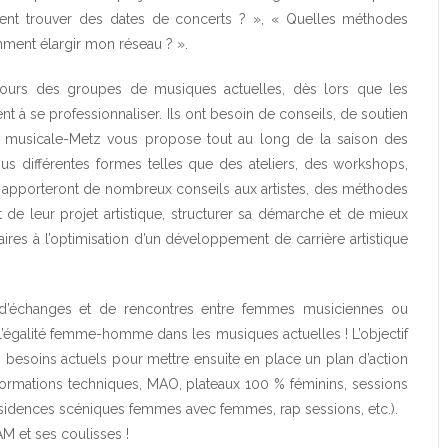
ent trouver des dates de concerts ? », « Quelles méthodes
mment élargir mon réseau ? ».
cours des groupes de musiques actuelles, dès lors que les
t à se professionnaliser. Ils ont besoin de conseils, de soutien
té musicale-Metz vous propose tout au long de la saison des
us différentes formes telles que des ateliers, des workshops,
ui apporteront de nombreux conseils aux artistes, des méthodes
de leur projet artistique, structurer sa démarche et de mieux
aires à l’optimisation d’un développement de carrière artistique
d’échanges et de rencontres entre femmes musiciennes ou
l’égalité femme-homme dans les musiques actuelles ! L’objectif
s besoins actuels pour mettre ensuite en place un plan d’action
 formations techniques, MAO, plateaux 100 % féminins, sessions
idences scéniques femmes avec femmes, rap sessions, etc.).
M et ses coulisses !