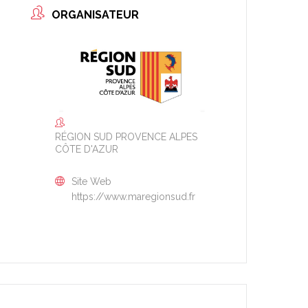
ORGANISATEUR
RÉGION SUD PROVENCE ALPES
CÔTE D'AZUR
Site Web
https://www.maregionsud.fr